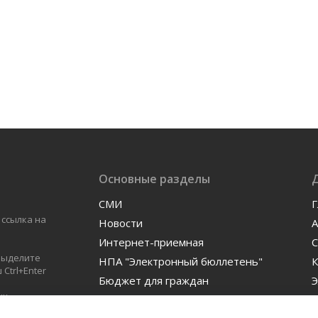
Основные разделы
СМИ
Г
 ссылка на
Новости
А
Интернет-приемная
С
 выделите
НПА "Электронный бюллетень"
К
Ctrl+Enter
Бюджет для граждан
Э
ых
Контакты
Ф