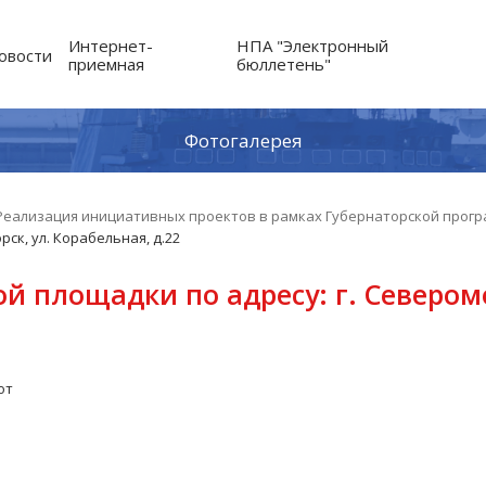
Интернет-
НПА "Электронный
овости
приемная
бюллетень"
Фотогалерея
Реализация инициативных проектов в рамках Губернаторской програ
ск, ул. Корабельная, д.22
й площадки по адресу: г. Северомо
от