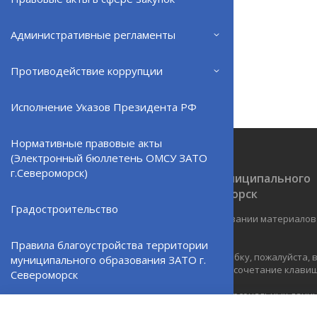
ВЕРНУТЬСЯ НАЗАД
Административные регламенты
Противодействие коррупции
Исполнение Указов Президента РФ
Нормативные правовые акты
(Электронный бюллетень ОМСУ ЗАТО
г.Североморск)
Официальный сайт ОМСУ муниципального
образования ЗАТО г.Североморск
Градостроительство
При полном или частичном использовании материалов
ресурс обязательна.
Правила благоустройства территории
Если Вы обнаружили на странице ошибку, пожалуйста,
муниципального образования ЗАТО г.
курсором слово или фразу и нажмите сочетание клавиш 
Североморск
Политика в отношении обработки персональных данн
Североморская ТИК