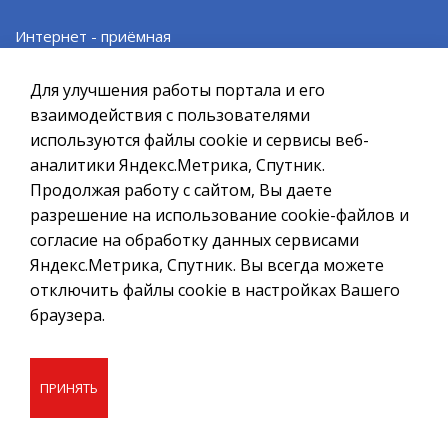
При полном или частичном использовании материалов ссылка
на ресурс обязательна.
Интернет - приёмная
Если Вы обнаружили на странице ошибку, пожалуйста, выделите
курсором слово или фразу и нажмите сочетание клавиш
Проект «SMS Главе»
Для улучшения работы портала и его
Ctrl+Enter
взаимодействия с пользователями
Электронные услуги
Политика в отношении обработки персональных данных
используются файлы cookie и сервисы веб-
аналитики Яндекс.Метрика, Спутник.
Создание сайта – Старт Икс
Муниципальные услуги
Продолжая работу с сайтом, Вы даете
© 2010 - 2026
разрешение на использование cookie-файлов и
согласие на обработку данных сервисами
Правовые акты в сфере закупок
Яндекс.Метрика, Спутник. Вы всегда можете
отключить файлы cookie в настройках Вашего
Административные регламенты
браузера.
Противодействие коррупции
ПРИНЯТЬ
Исполнение Указов Президента РФ
Нормативные правовые акты (Электронный бюллетень