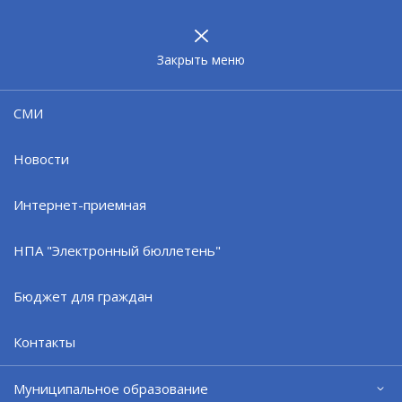
МУНИЦИПАЛЬНОЕ
ОБРАЗОВАНИЕ
ЗАТО г. СЕВЕРОМОРСК
Закрыть меню
Благоустройство ул. Сафонова
(Всероссийский конкурс «Малые
СМИ
города и исторические
поселения»)
Новости
Интернет-приемная
ОБЩИЕ ДОКУМЕНТЫ ПО ПРОЕКТУ
НПА "Электронный бюллетень"
БЛАГОУСТРОЕННАЯ УЛ.САФОНОВА
Бюджет для граждан
Контакты
Официальный сайт ОМСУ муниципального
образования ЗАТО г.Североморск
Муниципальное образование