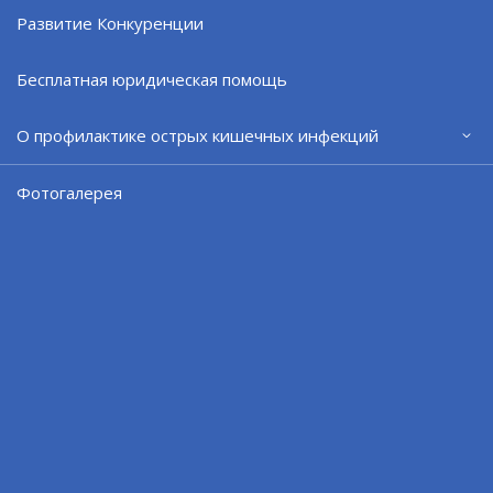
Внимание: стрельбы в пгт Сафоново
Развитие Конкуренции
09.08.26
Бесплатная юридическая помощь
О профилактике острых кишечных инфекций
Фотогалерея
Онлайн-переговоры с предприятиями
белорусского концерна
08.08.26