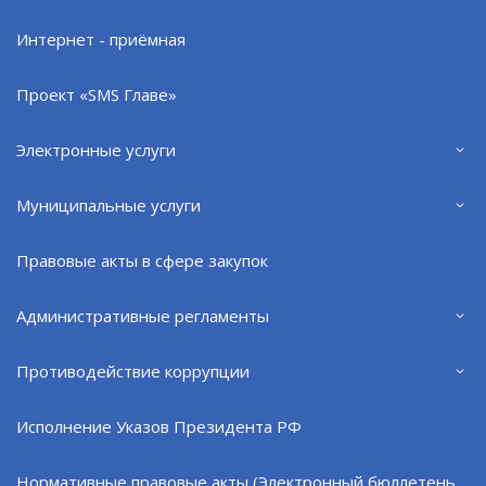
Интернет - приёмная
Проект «SMS Главе»
ОБЩАЯ ПЛОЩАДЬ
НАСЕЛЕНИЕ
Электронные услуги
49 403,61
52 247
га
чел
Муниципальные услуги
ГОД ОСНОВАНИЯ
ДЕНЬ ГОРОДА
1951
18
Правовые акты в сфере закупок
год
апреля
Административные регламенты
СОСТАВ
ЗАТО Г. СЕВЕРОМОРСК
г.Североморск, пгт.Сафоново,
Противодействие коррупции
н.п.Североморск-3, н.п.Щукозеро
Исполнение Указов Президента РФ
ГЛАВА ЗАТО
АДМИНИСТРАЦИЯ
Нормативные правовые акты (Электронный бюллетень