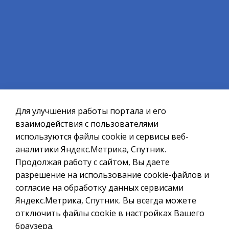
Официальный сайт ОМСУ муниципального
образования ЗАТО г.Североморск
Для улучшения работы портала и его
При полном или частичном использовании материалов ссылка
на ресурс обязательна.
взаимодействия с пользователями
используются файлы cookie и сервисы веб-
Если Вы обнаружили на странице ошибку, пожалуйста, выделите
курсором слово или фразу и нажмите сочетание клавиш
аналитики Яндекс.Метрика, Спутник.
Ctrl+Enter
Продолжая работу с сайтом, Вы даете
разрешение на использование cookie-файлов и
Политика в отношении обработки персональных данных
согласие на обработку данных сервисами
Создание сайта – Старт Икс
Яндекс.Метрика, Спутник. Вы всегда можете
отключить файлы cookie в настройках Вашего
© 2010 - 2026
браузера.