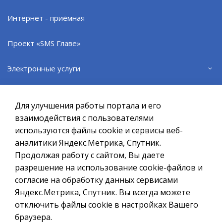
344.15Кб
Интернет - приёмная
Постановление администрации № 806 от 14.08.2015.pdf
10.68Мб
Проект «SMS Главе»
Электронные услуги
Официальный сайт ОМСУ муниципального
образования ЗАТО г.Североморск
Муниципальные услуги
Для улучшения работы портала и его
При полном или частичном использовании материалов ссылка
на ресурс обязательна.
взаимодействия с пользователями
Правовые акты в сфере закупок
используются файлы cookie и сервисы веб-
Если Вы обнаружили на странице ошибку, пожалуйста, выделите
курсором слово или фразу и нажмите сочетание клавиш
аналитики Яндекс.Метрика, Спутник.
Административные регламенты
Ctrl+Enter
Продолжая работу с сайтом, Вы даете
разрешение на использование cookie-файлов и
Политика в отношении обработки персональных данных
Противодействие коррупции
согласие на обработку данных сервисами
Создание сайта – Старт Икс
Яндекс.Метрика, Спутник. Вы всегда можете
Исполнение Указов Президента РФ
© 2010 - 2026
отключить файлы cookie в настройках Вашего
браузера.
Нормативные правовые акты (Электронный бюллетень