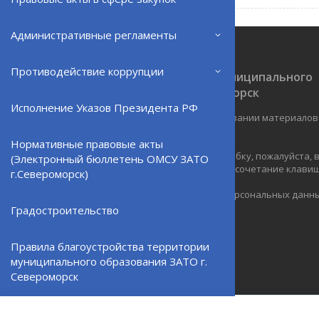
Административные регламенты
Противодействие коррупции
Официальный сайт ОМСУ муниципального
образования ЗАТО г.Североморск
Исполнение Указов Президента РФ
При полном или частичном использовании материалов
ресурс обязательна.
Нормативные правовые акты
Если Вы обнаружили на странице ошибку, пожалуйста,
(Электронный бюллетень ОМСУ ЗАТО
курсором слово или фразу и нажмите сочетание клавиш 
г.Североморск)
Политика в отношении обработки персональных данн
Градостроительство
Создание сайта – Старт Икс
© 2010 - 2026
Правила благоустройства территории
муниципального образования ЗАТО г.
Североморск
Североморская ТИК