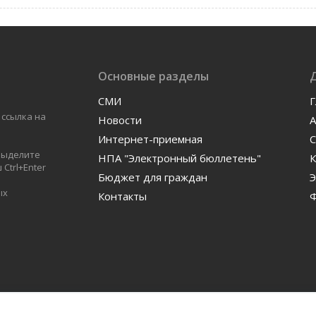
Основные разделы
СМИ
Г
 ссылка на
Новости
А
Интернет-приемная
С
 выделите
НПА "Электронный бюллетень"
К
Ctrl+Enter
Бюджет для граждан
Э
ых
Контакты
Ф