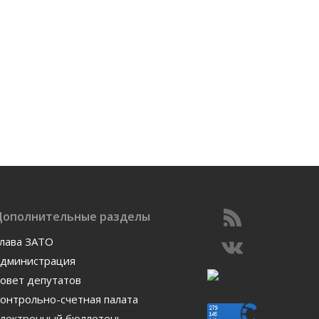
Дополнительные разделы
лава ЗАТО
дминистрация
овет депутатов
онтрольно-счетная палата
лектронный бюллетень