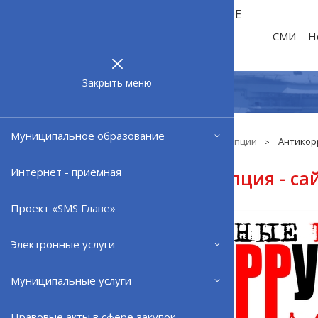
МУНИЦИПАЛЬНОЕ
ОБРАЗОВАНИЕ
СМИ
Н
ЗАТО г.
СЕВЕРОМОРСК
Закрыть меню
Муниципальное образование
Главная
Противодействие коррупции
Антикор
Интернет - приёмная
Антикоррупция - са
Проект «SMS Главе»
Электронные услуги
Муниципальные услуги
Правовые акты в сфере закупок