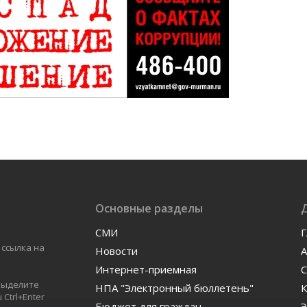
Основные разделы
СМИ
Г
 ссылка на
Новости
А
Интернет-приемная
С
 выделите
НПА "Электронный бюллетень"
К
Ctrl+Enter
Бюджет для граждан
Э