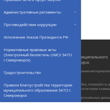
Административные регламенты
Противодействие коррупции
Исполнение Указов Президента РФ
Нормативные правовые акты
(Электронный бюллетень ОМСУ ЗАТО
Официальный сайт ОМСУ муниципального
г.Североморск)
образования ЗАТО г.Североморск
При полном или частичном использовании материалов
Градостроительство
ресурс обязательна.
Если Вы обнаружили на странице ошибку, пожалуйста,
Правила благоустройства территории
курсором слово или фразу и нажмите сочетание клавиш 
муниципального образования ЗАТО г.
Североморск
Политика в отношении обработки персональных данн
Создание сайта – Старт Икс
Североморская ТИК