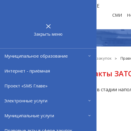
МУНИЦИПАЛЬНОЕ
ОБРАЗОВАНИЕ
СМИ
Н
ЗАТО г.
СЕВЕРОМОРСК
Закрыть меню
Муниципальное образование
Главная
Правовые акты в сфере закупок
Прав
Интернет - приёмная
Правовые акты ЗАТО
Проект «SMS Главе»
Раздел находится в стадии напо
Электронные услуги
ВЕРНУТЬСЯ НАЗАД
Муниципальные услуги
Правовые акты в сфере закупок