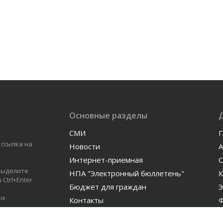
Основные разделы
СМИ
Г
 ссылка на
Новости
А
Интернет-приемная
С
 выделите
НПА "Электронный бюллетень"
К
Ctrl+Enter
Бюджет для граждан
Э
ых
Контакты
Ф