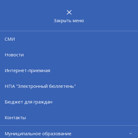
МУНИЦИПАЛЬНОЕ
ОБРАЗОВАНИЕ
ЗАТО г. СЕВЕРОМОРСК
Закрыть меню
Руководство
СМИ
Директор Североморского муниципального
Новости
казённого учреждения
"Единая дежурно-диспетчерская служба"
Интернет-приемная
НПА "Электронный бюллетень"
Яцковский Станислав Васильевич
тел. 8 (81537) 5-60-60, 4-95-09
Бюджет для граждан
edds@citysever.ru
Контакты
Муниципальное образование