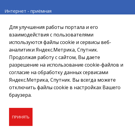
Официальный сайт ОМСУ муниципального
Интернет - приёмная
образования ЗАТО г.Североморск
Проект «SMS Главе»
При полном или частичном использовании материалов ссылка
Для улучшения работы портала и его
на ресурс обязательна.
взаимодействия с пользователями
Электронные услуги
используются файлы cookie и сервисы веб-
Если Вы обнаружили на странице ошибку, пожалуйста, выделите
курсором слово или фразу и нажмите сочетание клавиш
аналитики Яндекс.Метрика, Спутник.
Ctrl+Enter
Муниципальные услуги
Продолжая работу с сайтом, Вы даете
Политика в отношении обработки персональных данных
разрешение на использование cookie-файлов и
согласие на обработку данных сервисами
Правовые акты в сфере закупок
Создание сайта – Старт Икс
Яндекс.Метрика, Спутник. Вы всегда можете
© 2010 - 2026
отключить файлы cookie в настройках Вашего
Административные регламенты
браузера.
Противодействие коррупции
ПРИНЯТЬ
Исполнение Указов Президента РФ
Нормативные правовые акты (Электронный бюллетень