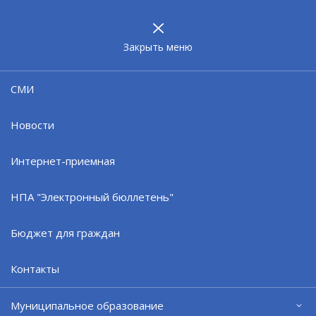
МУНИЦИПАЛЬНОЕ
ОБРАЗОВАНИЕ
ЗАТО г. СЕВЕРОМОРСК
Закрыть меню
Документы
СМИ
Вид деятельности:
Новости
Водоснабжение и водоотведение
Интернет-приемная
НПА "Электронный бюллетень"
Документы:
1.
Уведомление о реорганизации
Бюджет для граждан
"Государственного производственного
предприятия водопроводно-канализационного
Контакты
хозяйства г.Североморска" в Муниципальное
унитарное предприятие "Североморскводоканал"
Муниципальное образование