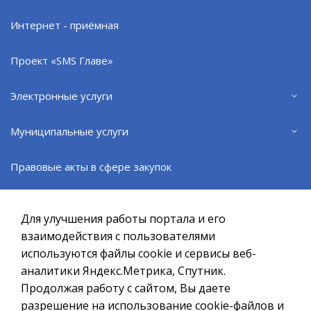
Факс: (81537) 42429
Интернет - приёмная
Интернет-приемная
Проект «SMS Главе»
e-mail: mail@citysever.ru
Электронные услуги
ВЕРНУТЬСЯ НАЗАД
Муниципальные услуги
Правовые акты в сфере закупок
Официальный сайт ОМСУ муниципального
образования ЗАТО г.Североморск
Административные регламенты
Для улучшения работы портала и его
При полном или частичном использовании материалов ссылка
на ресурс обязательна.
взаимодействия с пользователями
Противодействие коррупции
используются файлы cookie и сервисы веб-
Если Вы обнаружили на странице ошибку, пожалуйста, выделите
курсором слово или фразу и нажмите сочетание клавиш
аналитики Яндекс.Метрика, Спутник.
Исполнение Указов Президента РФ
Ctrl+Enter
Продолжая работу с сайтом, Вы даете
разрешение на использование cookie-файлов и
Политика в отношении обработки персональных данных
Нормативные правовые акты (Электронный бюллетень