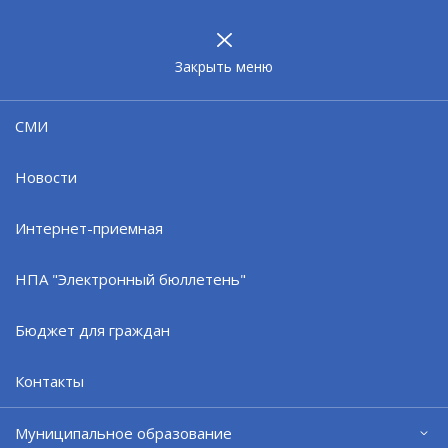
МУНИЦИПАЛЬНОЕ
ОБРАЗОВАНИЕ
ЗАТО г. СЕВЕРОМОРСК
Закрыть меню
"Прямой канал" связи
СМИ
Контактная информация:
Новости
Администрация ЗАТО г.Североморск
Интернет-приемная
Адрес: 184604, Мурманская область, г.Североморск,
ул. Ломоносова, д. 4
НПА "Электронный бюллетень"
Бюджет для граждан
Глава ЗАТО г.Североморск
Контакты
Прасов Олег Александрович
Телефон: (81537) 49532
Муниципальное образование