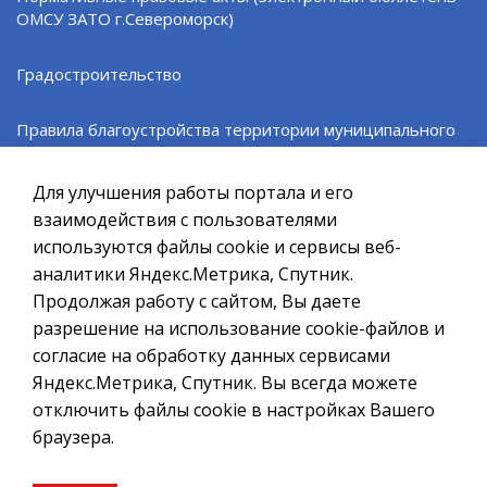
наличие или отсутствие фактов государственной
ОМСУ ЗАТО г.Североморск)
регистрации акта гражданского состояния –
https://www.gosuslugi.ru/600408/1/form
Градостроительство
Правила благоустройства территории муниципального
Официальный сайт ОМСУ муниципального
образования ЗАТО г. Североморск
образования ЗАТО г.Североморск
Для улучшения работы портала и его
При полном или частичном использовании материалов ссылка
Североморская ТИК
на ресурс обязательна.
взаимодействия с пользователями
используются файлы cookie и сервисы веб-
Если Вы обнаружили на странице ошибку, пожалуйста, выделите
Организации ОМСУ
курсором слово или фразу и нажмите сочетание клавиш
аналитики Яндекс.Метрика, Спутник.
Ctrl+Enter
Продолжая работу с сайтом, Вы даете
Информация контролирующих, надзорных и учетных
разрешение на использование cookie-файлов и
Политика в отношении обработки персональных данных
органов
согласие на обработку данных сервисами
Создание сайта – Старт Икс
Яндекс.Метрика, Спутник. Вы всегда можете
Информация СМКУ "ЕДДС"
© 2010 - 2026
отключить файлы cookie в настройках Вашего
браузера.
Информационные ресурсы