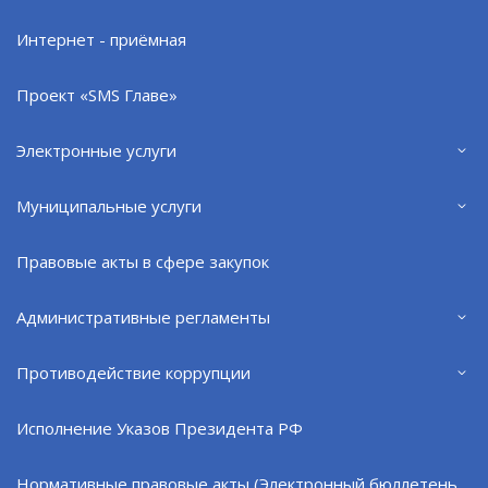
Интернет - приёмная
4. Государственная регистрация усыновления –
https://www.gosuslugi.ru/10083
Проект «SMS Главе»
Электронные услуги
5. Государственная регистрация установления
отцовства –
https://www.gosuslugi.ru/600678/1/form
Муниципальные услуги
Правовые акты в сфере закупок
6. Государственная регистрация смерти –
Административные регламенты
https://www.gosuslugi.ru/611049/1/form
Противодействие коррупции
7. Выдача повторных свидетельств о
Исполнение Указов Президента РФ
государственной регистрации актов гражданского
состояния или иных документов, подтверждающих
Нормативные правовые акты (Электронный бюллетень