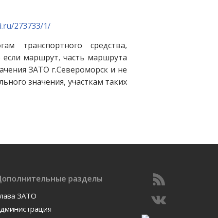
i.ru/273733/1/
ам транспортного средства,
е если маршрут, часть маршрута
ачения ЗАТО г.Североморск и не
ьного значения, участкам таких
Дополнительные разделы
лава ЗАТО
дминистрация