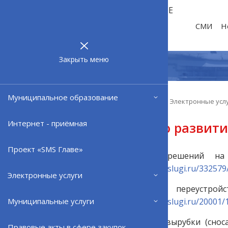
МУНИЦИПАЛЬНОЕ
ОБРАЗОВАНИЕ
СМИ
Н
ЗАТО г.
СЕВЕРОМОРСК
Закрыть меню
Муниципальное образование
Главная
Электронные услуги
Электронные усл
Интернет - приёмная
Комитет по развити
Проект «SMS Главе»
1. Выдача разрешений на
-
https://www.gosuslugi.ru/332579
Электронные услуги
2. Согласование переустро
-
https://www.gosuslugi.ru/20001/
Муниципальные услуги
3. Согласование вырубки (сно
Правовые акты в сфере закупок