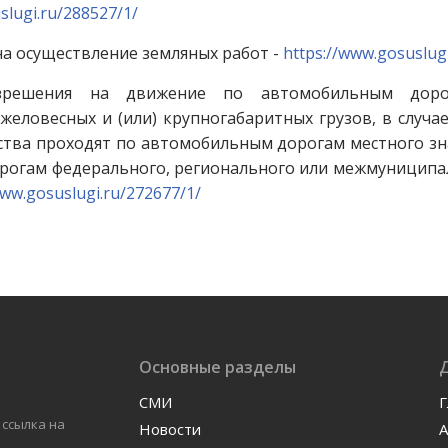
slugi.ru/288527/1/
на осуществление земляных работ -
https://www.gosuslug
зрешения на движение по автомобильным дорог
еловесных и (или) крупногабаритных грузов, в случа
ства проходят по автомобильным дорогам местного зн
огам федерального, регионального или межмуниципал
www.gosuslugi.ru/272677/1/
Основные разделы
СМИ
Г
 ссылка на
Новости
А