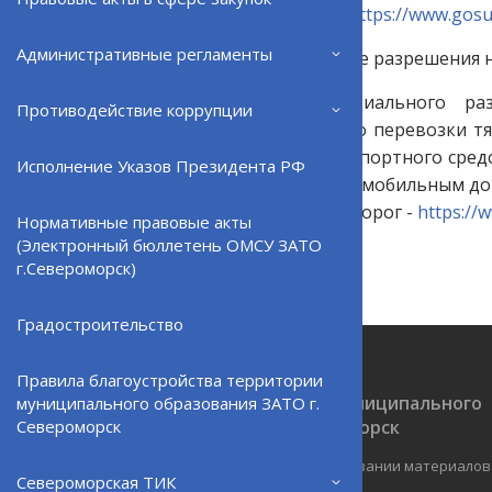
г.Североморск -
https://www.gosu
Административные регламенты
4. Предоставление разрешения 
5. Выдача специального ра
Противодействие коррупции
осуществляющего перевозки тяж
указанного транспортного сред
Исполнение Указов Президента РФ
проходят по автомобильным дор
автомобильных дорог -
https://
Нормативные правовые акты
(Электронный бюллетень ОМСУ ЗАТО
г.Североморск)
Градостроительство
Правила благоустройства территории
Официальный сайт ОМСУ муниципального
муниципального образования ЗАТО г.
образования ЗАТО г.Североморск
Североморск
При полном или частичном использовании материалов
Североморская ТИК
ресурс обязательна.