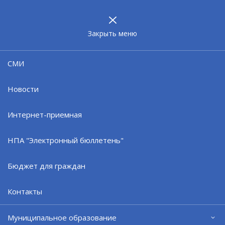
МУНИЦИПАЛЬНОЕ
ОБРАЗОВАНИЕ
ЗАТО г. СЕВЕРОМОРСК
Закрыть меню
Проекты
СМИ
Проекты административных
Новости
регламентов
Интернет-приемная
Отдел по работе с гражданами
администрации ЗАТО г.Североморск
НПА "Электронный бюллетень"
Бюджет для граждан
Контакты
Официальный сайт ОМСУ муниципального
образования ЗАТО г.Североморск
Муниципальное образование