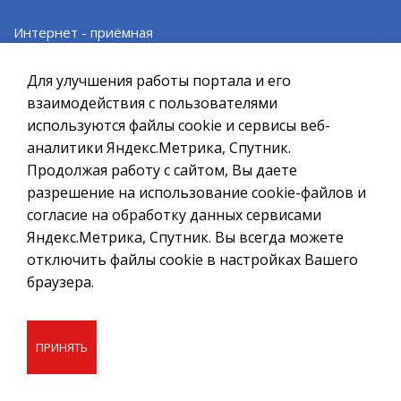
При полном или частичном использовании материалов ссылка
на ресурс обязательна.
Интернет - приёмная
Если Вы обнаружили на странице ошибку, пожалуйста, выделите
курсором слово или фразу и нажмите сочетание клавиш
Проект «SMS Главе»
Для улучшения работы портала и его
Ctrl+Enter
взаимодействия с пользователями
Политика в отношении обработки персональных данных
Электронные услуги
используются файлы cookie и сервисы веб-
аналитики Яндекс.Метрика, Спутник.
Создание сайта – Старт Икс
Муниципальные услуги
Продолжая работу с сайтом, Вы даете
© 2010 - 2026
разрешение на использование cookie-файлов и
согласие на обработку данных сервисами
Правовые акты в сфере закупок
Яндекс.Метрика, Спутник. Вы всегда можете
отключить файлы cookie в настройках Вашего
Административные регламенты
браузера.
Противодействие коррупции
ПРИНЯТЬ
Исполнение Указов Президента РФ
Нормативные правовые акты (Электронный бюллетень