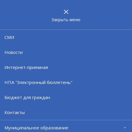
МУНИЦИПАЛЬНОЕ
ОБРАЗОВАНИЕ
ЗАТО г. СЕВЕРОМОРСК
Закрыть меню
Регламент
СМИ
Новости
Интернет-приемная
НПА "Электронный бюллетень"
Бюджет для граждан
Контакты
Официальный сайт ОМСУ муниципального
образования ЗАТО г.Североморск
Муниципальное образование