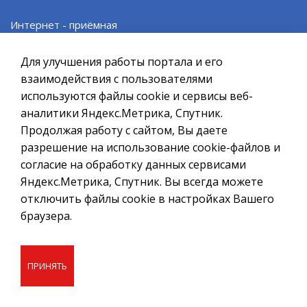
При полном или частичном использовании материалов ссылка
на ресурс обязательна.
Интернет - приёмная
Если Вы обнаружили на странице ошибку, пожалуйста, выделите
курсором слово или фразу и нажмите сочетание клавиш
Проект «SMS Главе»
Для улучшения работы портала и его
Ctrl+Enter
взаимодействия с пользователями
Политика в отношении обработки персональных данных
Электронные услуги
используются файлы cookie и сервисы веб-
аналитики Яндекс.Метрика, Спутник.
Создание сайта – Старт Икс
Муниципальные услуги
Продолжая работу с сайтом, Вы даете
© 2010 - 2026
разрешение на использование cookie-файлов и
согласие на обработку данных сервисами
Правовые акты в сфере закупок
Яндекс.Метрика, Спутник. Вы всегда можете
отключить файлы cookie в настройках Вашего
Административные регламенты
браузера.
Противодействие коррупции
ПРИНЯТЬ
Исполнение Указов Президента РФ
Нормативные правовые акты (Электронный бюллетень