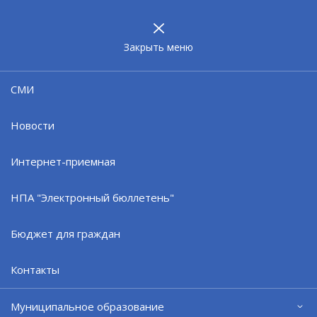
МУНИЦИПАЛЬНОЕ
ОБРАЗОВАНИЕ
ЗАТО г. СЕВЕРОМОРСК
Закрыть меню
27.03.25
СМИ
О порядке рассмотрения
обращений граждан
Новости
Интернет-приемная
НПА "Электронный бюллетень"
Бюджет для граждан
Контакты
Муниципальное образование