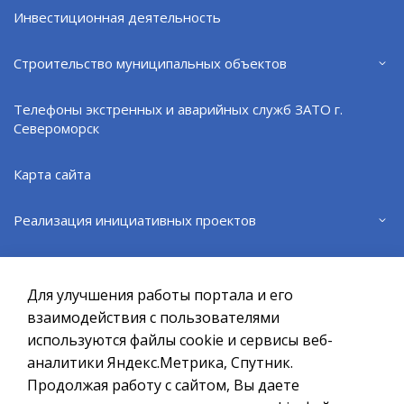
Инвестиционная деятельность
Строительство муниципальных объектов
Поделиться:
VK
Телефоны экстренных и аварийных служб ЗАТО г.
Североморск
ВЕРНУТЬСЯ НАЗАД
Карта сайта
Реализация инициативных проектов
Официальный сайт ОМСУ муниципального
образования ЗАТО г.Североморск
Благоустройство общественных территорий
Для улучшения работы портала и его
При полном или частичном использовании материалов ссылка
Военный комиссариат городов Североморск и
на ресурс обязательна.
взаимодействия с пользователями
Островной Мурманской области
используются файлы cookie и сервисы веб-
Если Вы обнаружили на странице ошибку, пожалуйста, выделите
курсором слово или фразу и нажмите сочетание клавиш
аналитики Яндекс.Метрика, Спутник.
Ограничение торговли алкоголем
Ctrl+Enter
Продолжая работу с сайтом, Вы даете