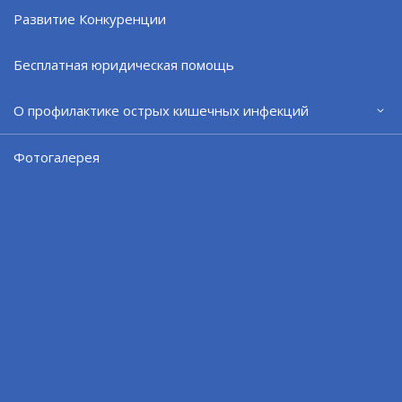
Развитие Конкуренции
Разыскиваются владельцы автомобилей
Бесплатная юридическая помощь
07.08.26
О профилактике острых кишечных инфекций
Фотогалерея
В День физкультурника - на тренировку!
07.08.26