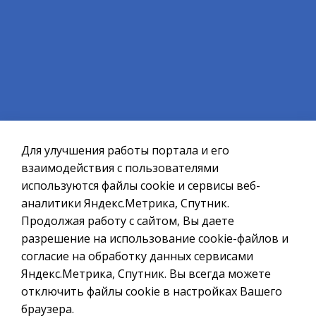
Проверят систему оповещения
05.08.26
1
2
3
4
5
Официальный сайт ОМСУ муниципального
образования ЗАТО г.Североморск
Для улучшения работы портала и его
При полном или частичном использовании материалов ссылка
на ресурс обязательна.
взаимодействия с пользователями
используются файлы cookie и сервисы веб-
Если Вы обнаружили на странице ошибку, пожалуйста, выделите
курсором слово или фразу и нажмите сочетание клавиш
аналитики Яндекс.Метрика, Спутник.
Ctrl+Enter
Продолжая работу с сайтом, Вы даете
разрешение на использование cookie-файлов и
Политика в отношении обработки персональных данных
согласие на обработку данных сервисами
Создание сайта – Старт Икс
Яндекс.Метрика, Спутник. Вы всегда можете
© 2010 - 2026
отключить файлы cookie в настройках Вашего
браузера.