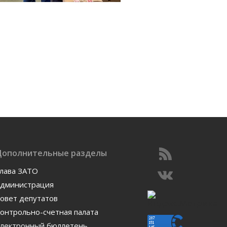
Дополнительные разделы
лава ЗАТО
дминистрация
овет депутатов
онтрольно-счетная палата
лектронный бюллетень