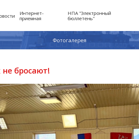
Интернет-
НПА "Электронный
овости
приемная
бюллетень"
Фотогалерея
 не бросают!