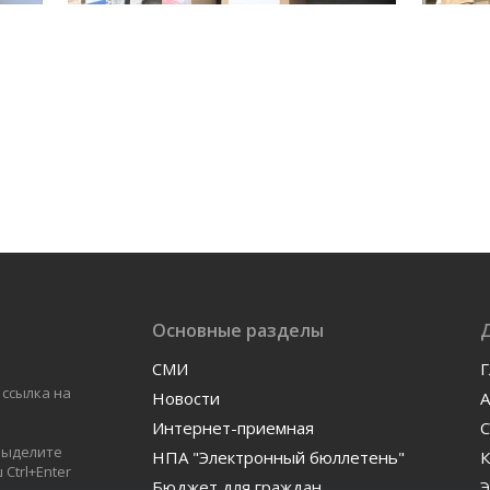
Основные разделы
СМИ
Г
 ссылка на
Новости
А
Интернет-приемная
С
 выделите
НПА "Электронный бюллетень"
К
Ctrl+Enter
Бюджет для граждан
Э