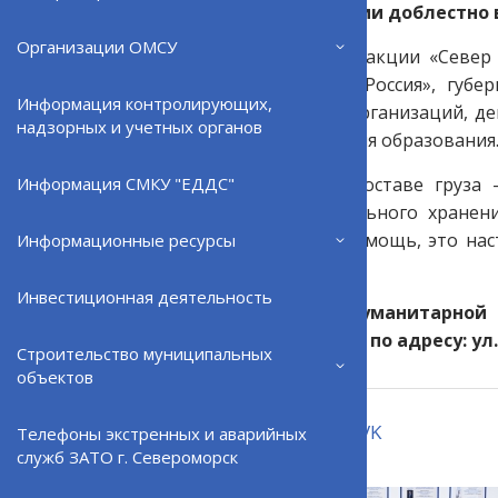
военной операции доблестно
Организации ОМСУ
К региональной акции «Север 
партии «Единая Россия», губ
Информация контролирующих,
североморских организаций, д
надзорных и учетных органов
вещей учреждения образования
На этот раз в составе груза 
Информация СМКУ "ЕДДС"
продукты длительного хранени
материальная помощь, это нас
Информационные ресурсы
домой.
Инвестиционная деятельность
На этом сбор гуманитарной
«Единая Россия» по адресу: ул.
Строительство муниципальных
объектов
Поделиться:
VK
Телефоны экстренных и аварийных
служб ЗАТО г. Североморск