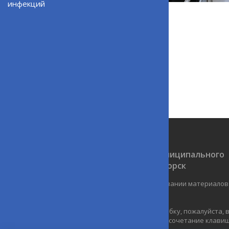
инфекций
ВЕРНУТЬСЯ НАЗАД
Официальный сайт ОМСУ муниципального
образования ЗАТО г.Североморск
При полном или частичном использовании материалов
ресурс обязательна.
Если Вы обнаружили на странице ошибку, пожалуйста,
курсором слово или фразу и нажмите сочетание клавиш 