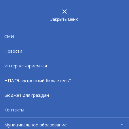
МУНИЦИПАЛЬНОЕ
ОБРАЗОВАНИЕ
ЗАТО г. СЕВЕРОМОРСК
Закрыть меню
19.06.24
СМИ
Традиционный еженедельный
объезд главы ЗАТО прошёл в нп
Новости
Щукозеро и Североморск-3
Интернет-приемная
НПА "Электронный бюллетень"
Бюджет для граждан
Контакты
Муниципальное образование