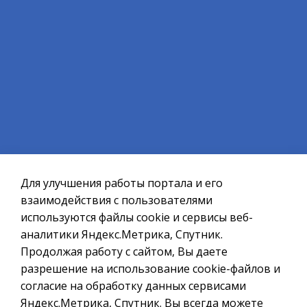
ВЕРНУТЬСЯ НАЗАД
Официальный сайт ОМСУ муниципального
образования ЗАТО г.Североморск
Для улучшения работы портала и его
При полном или частичном использовании материалов ссылка
на ресурс обязательна.
взаимодействия с пользователями
используются файлы cookie и сервисы веб-
Если Вы обнаружили на странице ошибку, пожалуйста, выделите
курсором слово или фразу и нажмите сочетание клавиш
аналитики Яндекс.Метрика, Спутник.
Ctrl+Enter
Продолжая работу с сайтом, Вы даете
разрешение на использование cookie-файлов и
Политика в отношении обработки персональных данных
согласие на обработку данных сервисами
Создание сайта – Старт Икс
Яндекс.Метрика, Спутник. Вы всегда можете