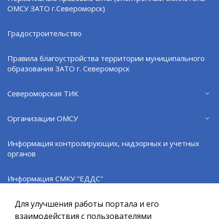
а также перечень маршрутов перевозчиков,
ОМСУ ЗАТО г.Североморск)
участвующих в акции, доступны на сайте
vamprivet.ru или в мобильном приложение
Градостроительство
«Привет!».
Правила благоустройства территории муниципального
образования ЗАТО г. Североморск
Североморская ТИК
Поделиться:
VK
Организации ОМСУ
ВЕРНУТЬСЯ НАЗАД
Информация контролирующих, надзорных и учетных
органов
Официальный сайт ОМСУ муниципального
Информация СМКУ "ЕДДС"
образования ЗАТО г.Североморск
Информационные ресурсы
Для улучшения работы портала и его
При полном или частичном использовании материалов ссылка
на ресурс обязательна.
взаимодействия с пользователями