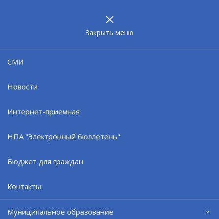
МУНИЦИПАЛЬНОЕ
ОБРАЗОВАНИЕ
ЗАТО г. СЕВЕРОМОРСК
Закрыть меню
11.06.24
СМИ
У северян появилась
возможность ездить в
Новости
общественном транспорте
дешевле
Интернет-приемная
НПА "Электронный бюллетень"
Бюджет для граждан
Контакты
Муниципальное образование