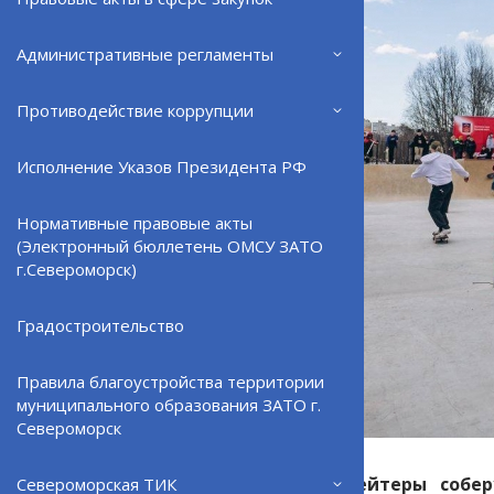
Административные регламенты
Противодействие коррупции
Исполнение Указов Президента РФ
Нормативные правовые акты
(Электронный бюллетень ОМСУ ЗАТО
г.Североморск)
Градостроительство
Правила благоустройства территории
муниципального образования ЗАТО г.
Североморск
Заполярные скейтеры собер
Североморская ТИК