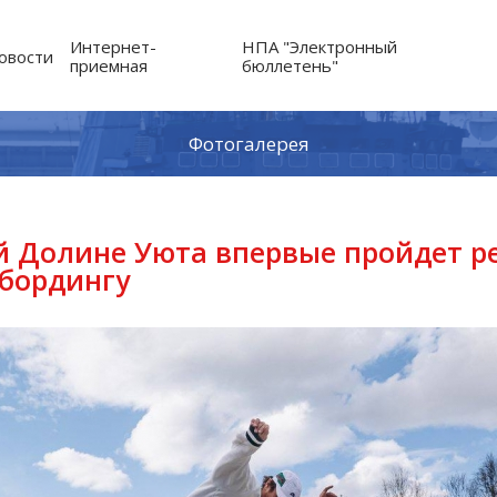
Интернет-
НПА "Электронный
овости
приемная
бюллетень"
Фотогалерея
ой Долине Уюта впервые пройдет 
тбордингу