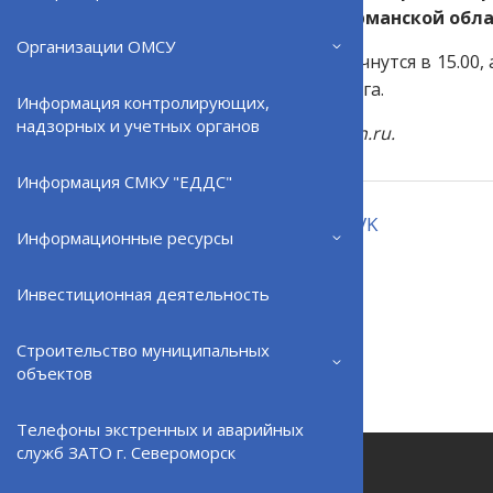
губернатора Мурманской обла
Организации ОМСУ
Соревнования начнутся в 15.00,
и Санкт-Петербурга.
Информация контролирующих,
надзорных и учетных органов
Фото: gov-murman.ru.
Информация СМКУ "ЕДДС"
Поделиться:
VK
Информационные ресурсы
Инвестиционная деятельность
ВЕРНУТЬСЯ НАЗАД
Строительство муниципальных
объектов
Телефоны экстренных и аварийных
служб ЗАТО г. Североморск