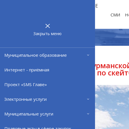
МУНИЦИПАЛЬНОЕ
ОБРАЗОВАНИЕ
СМИ
Н
ЗАТО г.
СЕВЕРОМОРСК
Закрыть меню
Муниципальное образование
15.05.24
20 мая в мурманск
Интернет - приёмная
чемпионат по скей
Проект «SMS Главе»
Электронные услуги
Муниципальные услуги
Правовые акты в сфере закупок