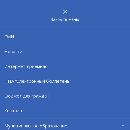
МУНИЦИПАЛЬНОЕ
ОБРАЗОВАНИЕ
ЗАТО г. СЕВЕРОМОРСК
Закрыть меню
08.05.24
СМИ
В школах ЗАТО г. Североморск
открыли ещё 4 мурала
Новости
Интернет-приемная
НПА "Электронный бюллетень"
Бюджет для граждан
Контакты
Муниципальное образование