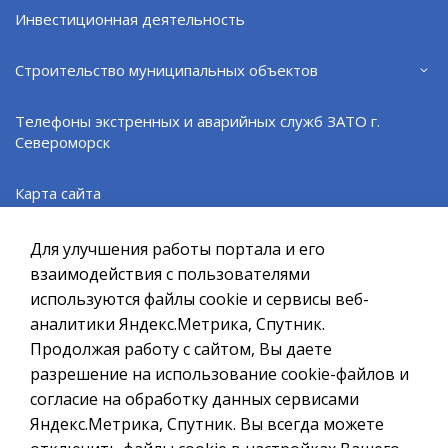
Инвестиционная деятельность
Строительство муниципальных объектов
ВЕРНУТЬСЯ НАЗАД
Телефоны экстренных и аварийных служб ЗАТО г.
Североморск
Официальный сайт ОМСУ муниципального
Карта сайта
образования ЗАТО г.Североморск
Реализация инициативных проектов
Для улучшения работы портала и его
При полном или частичном использовании материалов ссылка
на ресурс обязательна.
взаимодействия с пользователями
Благоустройство общественных территорий
используются файлы cookie и сервисы веб-
Если Вы обнаружили на странице ошибку, пожалуйста, выделите
курсором слово или фразу и нажмите сочетание клавиш
аналитики Яндекс.Метрика, Спутник.
Ctrl+Enter
Военный комиссариат городов Североморск и
Продолжая работу с сайтом, Вы даете
Островной Мурманской области
разрешение на использование cookie-файлов и
Политика в отношении обработки персональных данных
согласие на обработку данных сервисами
Создание сайта – Старт Икс
Ограничение торговли алкоголем
Яндекс.Метрика, Спутник. Вы всегда можете
© 2010 - 2026