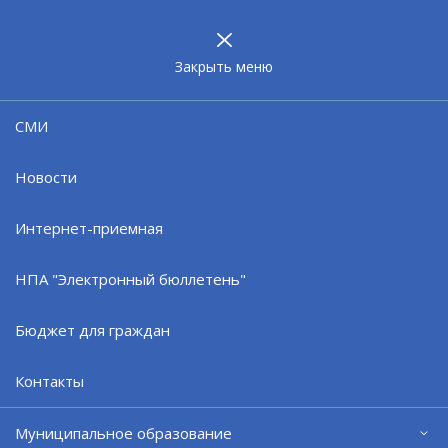
МУНИЦИПАЛЬНОЕ
ОБРАЗОВАНИЕ
ЗАТО г. СЕВЕРОМОРСК
Закрыть меню
30.04.24
СМИ
Военнослужащий контрактной
службы спас двоих детей
Новости
Интернет-приемная
НПА "Электронный бюллетень"
Бюджет для граждан
Контакты
Муниципальное образование