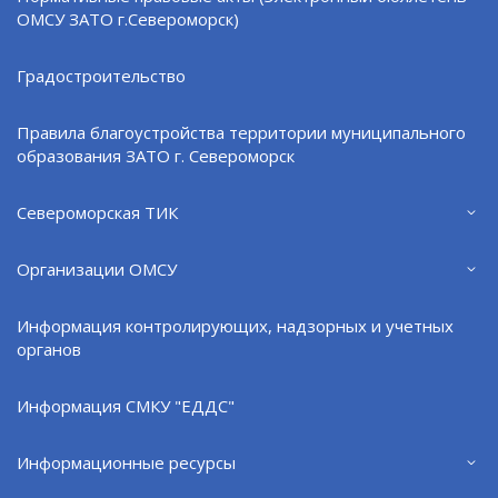
ОМСУ ЗАТО г.Североморск)
в тот день с волонтерами окопные свечи
для
отправки в Белгород для участников специальной
Градостроительство
военной операции.
Анна незамедлительно сообщила мужу о
Правила благоустройства территории муниципального
происходящем, и он сразу отправился спасать
образования ЗАТО г. Североморск
детей. Был отлив, и Николай по пояс в ледяной воде
смог добраться до лодки и вытащить ее на берег.
Североморская ТИК
Тем самым Николай спас самое ценное - детские
жизни!
Организации ОМСУ
Информация контролирующих, надзорных и учетных
органов
Поделиться:
VK
Информация СМКУ "ЕДДС"
Информационные ресурсы