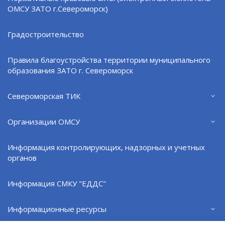
ОМСУ ЗАТО г.Североморск)
состоянии опьянения и выезда на полосу,
предназначенную для встречного движения.
Градостроительство
При возникновении ДТП или угрозы жизни и
здоровью людей звоните по телефону 112.
Правила благоустройства территории муниципального
образования ЗАТО г. Североморск
Берегите себя, будьте предупредительны,
уважайте тех, кто находится рядом.
Североморская ТИК
Организации ОМСУ
Поделиться:
VK
Информация контролирующих, надзорных и учетных
органов
ВЕРНУТЬСЯ НАЗАД
Информация СМКУ "ЕДДС"
Информационные ресурсы
Официальный сайт ОМСУ муниципального
образования ЗАТО г.Североморск