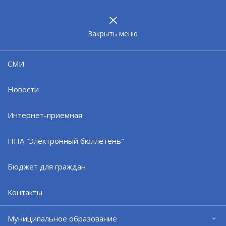
МУНИЦИПАЛЬНОЕ
ОБРАЗОВАНИЕ
ЗАТО г. СЕВЕРОМОРСК
Закрыть меню
25.04.24
СМИ
ГИБДД призывает
неукоснительно соблюдать
Новости
правила дорожного движения
Интернет-приемная
НПА "Электронный бюллетень"
Бюджет для граждан
Контакты
Муниципальное образование