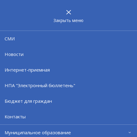
МУНИЦИПАЛЬНОЕ
ОБРАЗОВАНИЕ
ЗАТО г. СЕВЕРОМОРСК
Закрыть меню
18.01.24
СМИ
Горячая линия анонимной
психологической поддержки
Новости
Интернет-приемная
НПА "Электронный бюллетень"
Бюджет для граждан
Контакты
Муниципальное образование