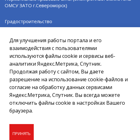
ОМСУ ЗАТО г.Североморск)
Градостроительство
Официальный сайт ОМСУ муниципального
образования ЗАТО г.Североморск
Правила благоустройства территории муниципального
Для улучшения работы портала и его
При полном или частичном использовании материалов ссылка
образования ЗАТО г. Североморск
на ресурс обязательна.
взаимодействия с пользователями
используются файлы cookie и сервисы веб-
Если Вы обнаружили на странице ошибку, пожалуйста, выделите
Североморская ТИК
курсором слово или фразу и нажмите сочетание клавиш
аналитики Яндекс.Метрика, Спутник.
Ctrl+Enter
Продолжая работу с сайтом, Вы даете
Организации ОМСУ
разрешение на использование cookie-файлов и
Политика в отношении обработки персональных данных
согласие на обработку данных сервисами
Создание сайта – Старт Икс
Информация контролирующих, надзорных и учетных
Яндекс.Метрика, Спутник. Вы всегда можете
органов
отключить файлы cookie в настройках Вашего
© 2010 - 2026
браузера.
Информация СМКУ "ЕДДС"
Информационные ресурсы
ПРИНЯТЬ