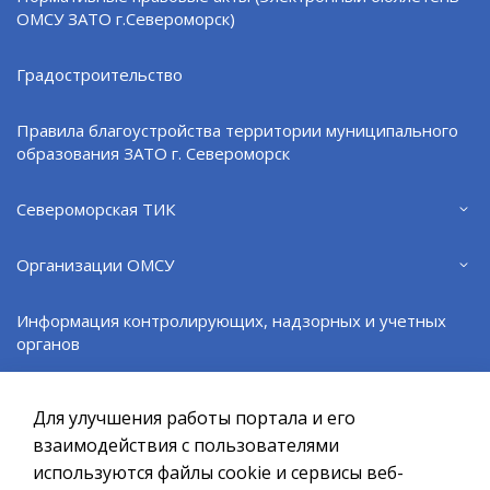
ОМСУ ЗАТО г.Североморск)
– на уплату взносов по договорам
негосударственного пенсионного обеспечения.
Градостроительство
Правила благоустройства территории муниципального
образования ЗАТО г. Североморск
Поделиться:
VK
Североморская ТИК
ВЕРНУТЬСЯ НАЗАД
Организации ОМСУ
Информация контролирующих, надзорных и учетных
органов
Официальный сайт ОМСУ муниципального
образования ЗАТО г.Североморск
Информация СМКУ "ЕДДС"
Для улучшения работы портала и его
При полном или частичном использовании материалов ссылка
на ресурс обязательна.
взаимодействия с пользователями
Информационные ресурсы
используются файлы cookie и сервисы веб-
Если Вы обнаружили на странице ошибку, пожалуйста, выделите