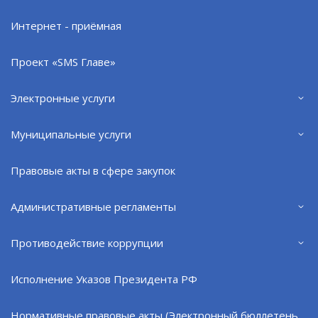
05.08.26
Интернет - приёмная
Проект «SMS Главе»
Электронные услуги
Муниципальные услуги
Правовые акты в сфере закупок
Административные регламенты
Диспансеризация - забота о здоровье
Противодействие коррупции
05.08.26
Исполнение Указов Президента РФ
Нормативные правовые акты (Электронный бюллетень