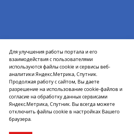
1
2
3
4
5
Официальный сайт ОМСУ муниципального
образования ЗАТО г.Североморск
Для улучшения работы портала и его
При полном или частичном использовании материалов ссылка
на ресурс обязательна.
взаимодействия с пользователями
используются файлы cookie и сервисы веб-
Если Вы обнаружили на странице ошибку, пожалуйста, выделите
курсором слово или фразу и нажмите сочетание клавиш
аналитики Яндекс.Метрика, Спутник.
Ctrl+Enter
Продолжая работу с сайтом, Вы даете
разрешение на использование cookie-файлов и
Политика в отношении обработки персональных данных
согласие на обработку данных сервисами
Создание сайта – Старт Икс
Яндекс.Метрика, Спутник. Вы всегда можете
© 2010 - 2026
отключить файлы cookie в настройках Вашего
браузера.