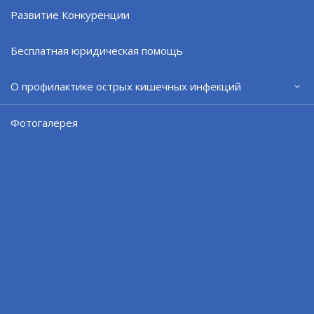
В Сафоново появятся муралы
Развитие Конкуренции
04.08.26
Бесплатная юридическая помощь
О профилактике острых кишечных инфекций
Фотогалерея
Начался прием заявлений на дистанционное
электронное голосование
04.08.26