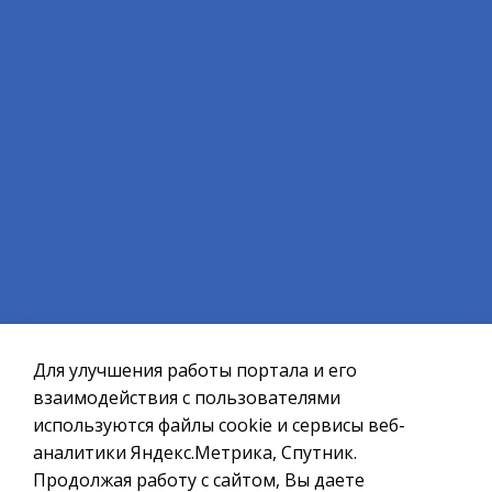
ВЕРНУТЬСЯ НАЗАД
Официальный сайт ОМСУ муниципального
образования ЗАТО г.Североморск
Для улучшения работы портала и его
При полном или частичном использовании материалов ссылка
на ресурс обязательна.
взаимодействия с пользователями
используются файлы cookie и сервисы веб-
Если Вы обнаружили на странице ошибку, пожалуйста, выделите
курсором слово или фразу и нажмите сочетание клавиш
аналитики Яндекс.Метрика, Спутник.
Ctrl+Enter
Продолжая работу с сайтом, Вы даете