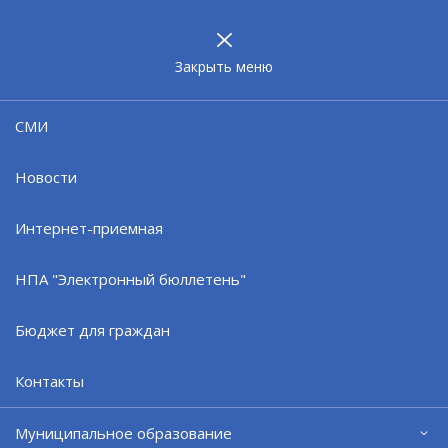
МУНИЦИПАЛЬНОЕ
ОБРАЗОВАНИЕ
ЗАТО г. СЕВЕРОМОРСК
Закрыть меню
04.11.25
СМИ
Североморск дружно отметил
День народного единства
Новости
Интернет-приемная
НПА "Электронный бюллетень"
Бюджет для граждан
Контакты
Муниципальное образование