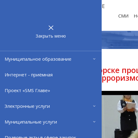
МУНИЦИПАЛЬНОЕ
ОБРАЗОВАНИЕ
СМИ
Н
ЗАТО г.
СЕВЕРОМОРСК
Закрыть меню
Муниципальное образование
03.09.25
В Североморске пр
Интернет - приёмная
борьбе с терроризм
Проект «SMS Главе»
Электронные услуги
Муниципальные услуги
Правовые акты в сфере закупок