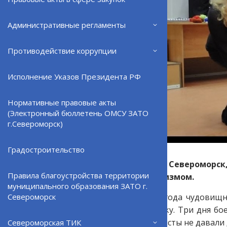
Административные регламенты
Противодействие коррупции
Исполнение Указов Президента РФ
Нормативные правовые акты
(Электронный бюллетень ОМСУ ЗАТО
г.Североморск)
Градостроительство
Сегодня в ЗАТО Североморск
Правила благоустройства территории
борьбе с терроризмом.
муниципального образования ЗАТО г.
3 сентября 2004 года чудовищн
Североморск
школьную линейку. Три дня бое
жажда — террористы не давали 
Североморская ТИК