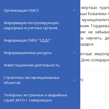
В память о всех жертвах тра
Организации ОМСУ
творчества им. Саши Ковалева 
всех школ нашего муниципалите
Информация контролирующих,
Североморск Евгения Гордеев
надзорных и учетных органов
молодое поколение не забыва
будущем. А чтобы научить де
Информация СМКУ "ЕДДС"
практические площадки.
Информационные ресурсы
Кроме того, памятные меропр
мировой войны и Дню солидарно
Инвестиционная деятельность
Строительство муниципальных
Поделиться:
VK
объектов
Телефоны экстренных и аварийных
ВЕРНУТЬСЯ НАЗАД
служб ЗАТО г. Североморск