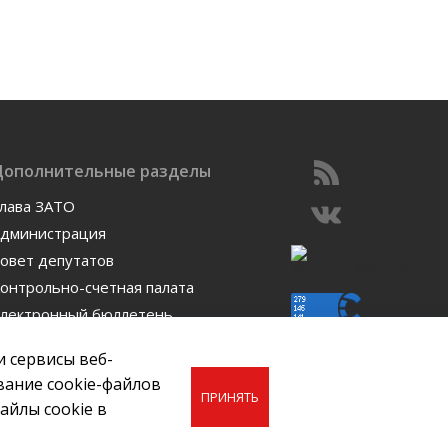
Дополнительные разделы
лава ЗАТО
дминистрация
овет депутатов
онтрольно-счетная палата
лектронный бюллетень
отогалерея
и сервисы веб-
вание cookie-файлов
ПРИНЯТЬ
айлы cookie в