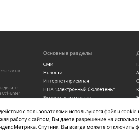
Основные разделы
СМИ
Г
 ссылка на
Новости
А
Интернет-приемная
С
 выделите
НПА "Электронный бюллетень"
К
Ctrl+Enter
Бюджет для граждан
Э
ых
Контакты
Ф
действия с пользователями используются файлы cookie 
жая работу с сайтом, Вы даете разрешение на использо
ндекс.Метрика, Спутник. Вы всегда можете отключить ф