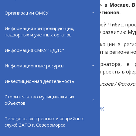
форуме «Россия» в Москве. 
Новак и главы регионов.
Организации ОМСУ
Как отметил Андрей Чибис, про
Информация контролирующих,
к экономическому развитию Мур
надзорных и учетных органов
В рамках газификации в регио
Информация СМКУ "ЕДДС"
«Россети» построят в регионе 
По словам губернатора, в р
Информационные ресурсы
инвестиционные проекты в сфер
Инвестиционная деятельность
Фото: Григорий Сысоев / Фотохо
Строительство муниципальных
объектов
Поделиться:
VK
Телефоны экстренных и аварийных
служб ЗАТО г. Североморск
ВЕРНУТЬСЯ НАЗАД