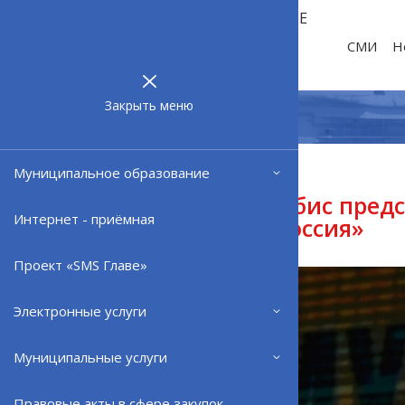
МУНИЦИПАЛЬНОЕ
ОБРАЗОВАНИЕ
СМИ
Н
ЗАТО г.
СЕВЕРОМОРСК
Закрыть меню
Муниципальное образование
21.02.24
Андрей Чибис предс
Интернет - приёмная
форуме «Россия»
Проект «SMS Главе»
Электронные услуги
Муниципальные услуги
Правовые акты в сфере закупок