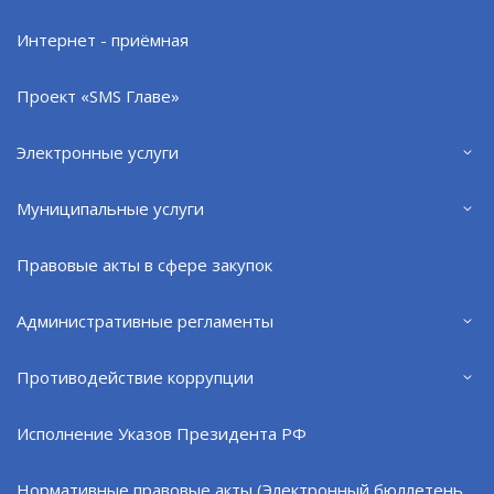
Интернет - приёмная
Проект «SMS Главе»
Электронные услуги
Муниципальные услуги
Правовые акты в сфере закупок
Министерство труда и социального развития
Мурманской области совместно с органами
Административные регламенты
местного самоуправления проводит работу по
информированию граждан, желающих стать
Противодействие коррупции
опекунами совершеннолетних недееспособных
граждан.
Исполнение Указов Президента РФ
1. Что такое опека над совершеннолетними
гражданами?
Нормативные правовые акты (Электронный бюллетень