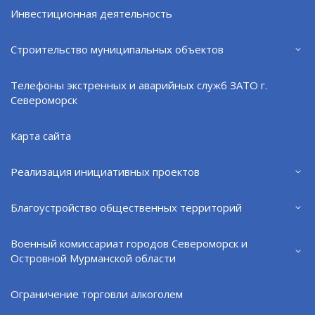
Инвестиционная деятельность
3. Кто может быть опекуном недееспособного
гражданина?
Строительство муниципальных объектов
Преимущественное право быть опекунами имеют
близкие родственники совершеннолетнего
Телефоны экстренных и аварийных служб ЗАТО г.
подопечного: родители, супруги,
Североморск
совершеннолетние дети, совершеннолетние внуки,
братья, сестры, бабушки и дедушки.
Карта сайта
У совершеннолетнего подопечного может быть
один или несколько опекунов. При необходимости,
Реализация инициативных проектов
исходя из интересов подопечных, орган опеки и
попечительства может назначить одно и то же
Благоустройство общественных территорий
лицо опекуном нескольких подопечных.
Военный комиссариат городов Североморск и
4. Выплачиваются ли опекунам денежное
Островной Мурманской области
вознаграждение за содержание совершеннолетних
недееспособных подопечных?
Ограничение торговли алкоголем
Законом Мурманской области «О вознаграждении