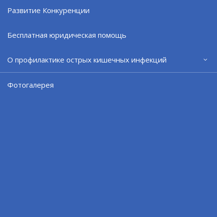
Развитие Конкуренции
Дмитрий Наумович (магазин "МАРК")
ИП Печегина Елена Дмитриевна (ЧОУ ДО "Центр
Бесплатная юридическая помощь
"Юный умник")
ИП Рязанкина Светлана Владимировна (ремонт
О профилактике острых кишечных инфекций
бытовой техники "Север-Сервис")
Фотогалерея
ИП Самойличенко Екатерина Борисовна (Центр
современного искусства "СеверОК")
ИП Третьяк Людмила Николаевна (магазин
"Гермес")
ИП Третьяк Людмила Николаевна (магазин
"Умка")
ИП Шамонина Наталья Анатольевна (магазин
"Орхидея")
ООО "Аврора" (салон "Аврора")