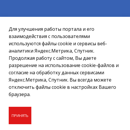
Официальный сайт ОМСУ муниципального
образования ЗАТО г.Североморск
Для улучшения работы портала и его
При полном или частичном использовании материалов ссылка
на ресурс обязательна.
взаимодействия с пользователями
используются файлы cookie и сервисы веб-
Если Вы обнаружили на странице ошибку, пожалуйста, выделите
курсором слово или фразу и нажмите сочетание клавиш
аналитики Яндекс.Метрика, Спутник.
Ctrl+Enter
Продолжая работу с сайтом, Вы даете
разрешение на использование cookie-файлов и
Политика в отношении обработки персональных данных
согласие на обработку данных сервисами
Создание сайта – Старт Икс
Яндекс.Метрика, Спутник. Вы всегда можете
отключить файлы cookie в настройках Вашего
© 2010 - 2026
браузера.
ПРИНЯТЬ