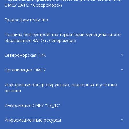
ДК "Строитель"
ОМСУ ЗАТО г.Североморск)
Центр здорового питания
Градостроительство
Детская музыкальная школа им. Э.С. Пастернак
Детская школа искусств п. сСвероморск-3
Правила благоустройства территории муниципального
ДЮСШ № 3
образования ЗАТО г. Североморск
ДХШ г. Североморск
Североморская ТИК
Североморская ЦБС
Организации ОМСУ
д/с № 30
гимназия № 1
Информация контролирующих, надзорных и учетных
органов
лицей № 1
Североморская школа полного дня
Информация СМКУ "ЕДДС"
АХТО г. Североморск
Информационные ресурсы
МУП "Североморскводоканал"