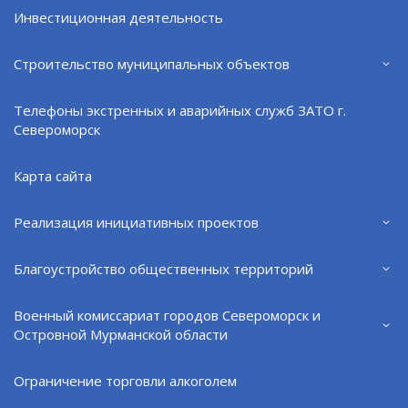
ООО "Инвест ЖКХ"
Инвестиционная деятельность
ИП Бандура Светлана Владимировна (авторское
ателье)
Строительство муниципальных объектов
ИП Баркина Евгения Владиславовна (СТК "ЗАТО
Телефоны экстренных и аварийных служб ЗАТО г.
Театр")
Североморск
ИП Дмитриева Татьяна Юрьевна (магазин
"Татьянин день")
Карта сайта
ИП Житницкий Евгений Евгеньевич (детский
Реализация инициативных проектов
клуб "Беговелики")
ИП Золотов Арсений Юрьевич ("Ребра bbq")
Благоустройство общественных территорий
ИП Карапетян Анна Хачатуровна (салон красоты)
Военный комиссариат городов Североморск и
ИП Клементьева Ольга Михайловна (магазин
Островной Мурманской области
"Клементина")
ИП Линник Александр Михайлович
Ограничение торговли алкоголем
ИП Пастухова Татьяна Васильевна, ИП Маркман