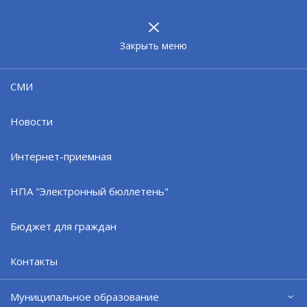
МУНИЦИПАЛЬНОЕ
ОБРАЗОВАНИЕ
ЗАТО г. СЕВЕРОМОРСК
Закрыть меню
10.01.24
СМИ
Североморские организации
вошли в федеральный реестр
Новости
"Всероссийская Книга Почета"
Интернет-приемная
НПА "Электронный бюллетень"
Бюджет для граждан
Контакты
Муниципальное образование